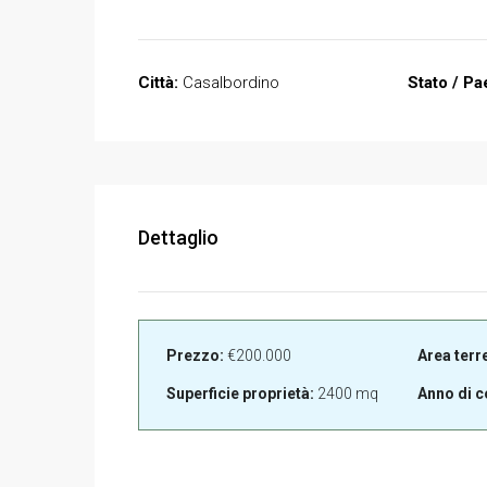
Città:
Casalbordino
Stato / Pa
Dettaglio
Prezzo:
€200.000
Area terr
Superficie proprietà:
2400 mq
Anno di c