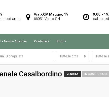
09
Via XXIV Maggio, 19
9:00 - 19
immobiliare.it
66054 Vasto CH
dal Luned
La Nostra Agenzia
Contattaci
Borghi
Tutte le città
Tutte le
ianale Casalbordino
VENDITA
IN COSTRUZIONE