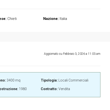
ese:
Chieti
Nazione:
Italia
Aggiornato su Febbraio 3, 2026 a 11:03 am
eno:
3400 mq
Tipologia:
Locali Commerciali
ostruzione:
1980
Contratto:
Vendita