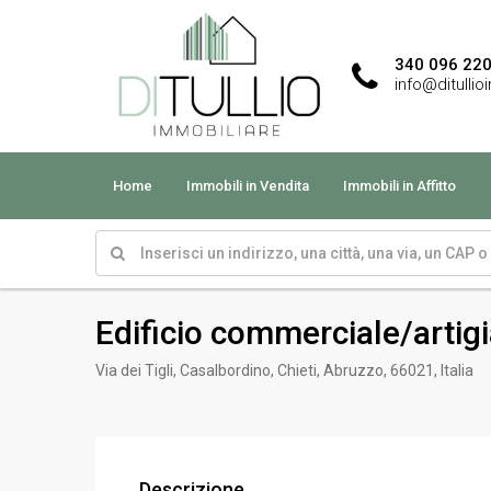
340 096 22
info@ditullio
Home
Immobili in Vendita
Immobili in Affitto
Edificio commerciale/artig
Via dei Tigli, Casalbordino, Chieti, Abruzzo, 66021, Italia
Descrizione