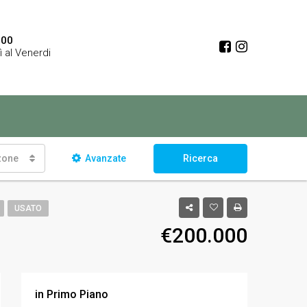
:00
ì al Venerdi
 zone
Avanzate
Ricerca
USATO
€200.000
in Primo Piano