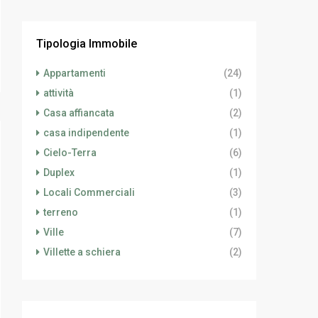
Tipologia Immobile
Appartamenti
(24)
attività
(1)
Casa affiancata
(2)
casa indipendente
(1)
Cielo-Terra
(6)
Duplex
(1)
Locali Commerciali
(3)
terreno
(1)
Ville
(7)
Villette a schiera
(2)