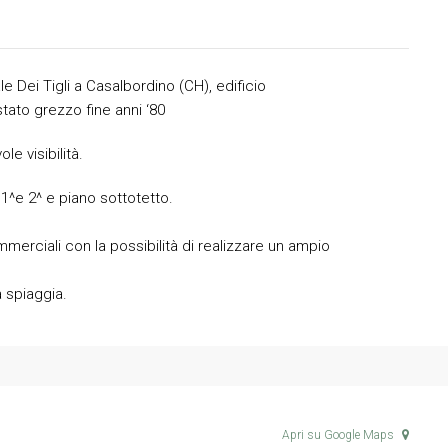
le Dei Tigli a Casalbordino (CH), edificio
tato grezzo fine anni ‘80
e visibilità.
o 1^e 2^ e piano sottotetto.
mmerciali con la possibilità di realizzare un ampio
a spiaggia.
Apri su Google Maps