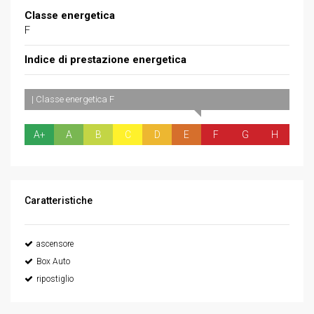
Classe energetica
F
Indice di prestazione energetica
| Classe energetica F
A+
A
B
C
D
E
F
G
H
Caratteristiche
ascensore
Box Auto
ripostiglio