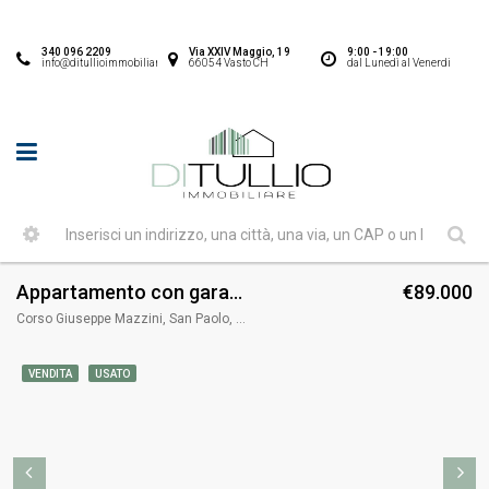
340 096 2209
Via XXIV Maggio, 19
9:00 - 19:00
info@ditullioimmobiliare.it
66054 Vasto CH
dal Lunedì al Venerdi
Appartamento con garage Via Giambattista Vico
€89.000
Corso Giuseppe Mazzini, San Paolo, Vasto, Chieti, Abruzzo, 66054, Italia
VENDITA
USATO