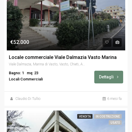
€52.000
Locale commerciale Viale Dalmazia Vasto Marina
Viale Dalmazia, Marina di Vasto, Vasto, Chieti, Abruzzo, 66054, Italia
Bagno: 1
mq: 23
Dettagli
Locali Commerciali
Claudio Di Tullio
6 mesi fa
VENDITA
IN COSTRUZIONE
USATO