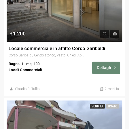
€1.200
Locale commerciale in affitto Corso Garibaldi
Corso Garibaldi, Centro storico, Vasto, Chieti, Abruzzo, 66054, Italia
Bagno: 1
mq: 100
Dettagli
Locali Commerciali
Claudio Di Tullio
2 mesi fa
VENDITA
USATO