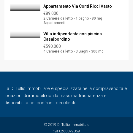
Appartamento Via Conti Ricci Vasto
€89.000
2 Camere da letto • 1 bagno • 80 mq
Appartamenti
Villa indipendente con piscina
Casalbordino
€590.000
4 Camere da letto • 3 Bagni • 300 mq
La Di Tullio Immobiliare è specializzata nella compravendita e
locazioni di immobili con la massima trasparenza e
disponibilità nei confronti dei clienti.
© 2019 Di Tullio Immobiliare
P.Iva 02600790691