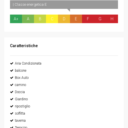
| Classe energetica E
A+
A
B
C
D
E
F
G
H
Caratteristiche
Aria Condizionata
balcone
Box Auto
camino
Doccia
Giardino
ripostiglio
soffitta
taverna
Terrazzo