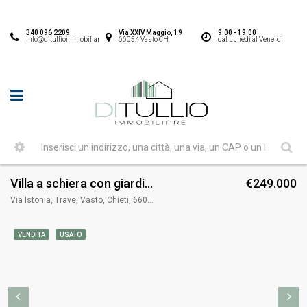
340 096 2209
Via XXIV Maggio, 19
9:00 - 19:00
info@ditullioimmobiliare.it
66054 Vasto CH
dal Lunedì al Venerdi
Villa a schiera con giardino Via Istonia Vasto
€249.000
Via Istonia, Trave, Vasto, Chieti, 66054, Italia
VENDITA
USATO